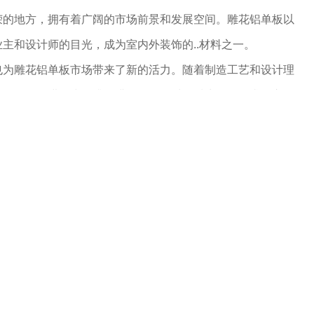
荣的地方，拥有着广阔的市场前景和发展空间。雕花铝单板以
主和设计师的目光，成为室内外装饰的..材料之一。
也为雕花铝单板市场带来了新的活力。随着制造工艺和设计理
外观得到了进一步提升，满足了人们对品质生活的追求。市场
，竞争日益激烈，促使行业不断向前发展。
场将继续保持旺盛的活力，伴随着城市建设和装修需求的增
个产业链环节的不断..和发展也将为整个行业注入更多动力，
市场前景看好，市场潜力巨大，迎来了新的发展机遇。随着人
雕花铝单板将在装饰行业中扮演越来越重要的角色，为城市建
计和体验。