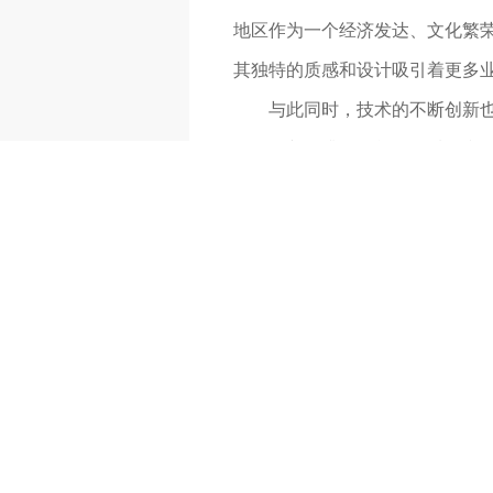
地区作为一个经济发达、文化繁
其独特的质感和设计吸引着更多业
与此同时，技术的不断创新
念的不断提升，铝单板的质量和
上涌现出越来越多的厂家和品牌
在未来，四川雕花铝单板市
加，市场规模将会进一步扩大。各
推动市场持续向好的方向发展。
总的来说，四川雕花铝单板
们对生活品质的追求不断提升，
设和家居装修带来更多美好的设