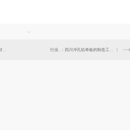
从实用到美观：四川冲孔铝单板材料的多重魅力
行业..：四川冲孔铝单板的制造工艺和发展趋势