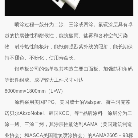
喷涂过程一般分为二涂、三涂或四涂。氟碳涂层具有卓
越的抗腐蚀性和耐候性，能抗酸雨、盐雾和各种空气污染
物，耐冷热性能极好，能抵御强烈紫外线的照射，能长期保
持不褪色、不粉化，使用寿命长。
铝单板公司的
铝单板
其构造主要由面板、加强筋和角码
等部件组成。成型较大工件尺寸可达
8000mm×1800mm（L×W）
涂料采用美国PPG、美国威士伯Valspar、荷兰阿克苏
诺贝尔AkzoNobel、韩国KCC、等**品牌涂料，涂层分为二
涂一烤、三涂二烤，其涂层性能达到AAMA（美国建筑制造
业协会）和ASCA美国建筑喷涂协会）的AAMA2605－98标